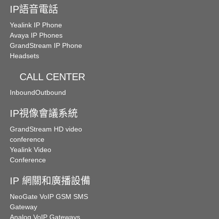
IP語音電話
Yealink IP Phone
Avaya IP Phones
GrandStream IP Phone
Headsets
CALL CENTER
Inbound
Outbound
IP視像會議系統
GrandStream HD video
conference
Yealink Video
Conference
IP 網關和廣播設備
NeoGate VoIP GSM SMS
Gateway
Analog VoIP Gateways