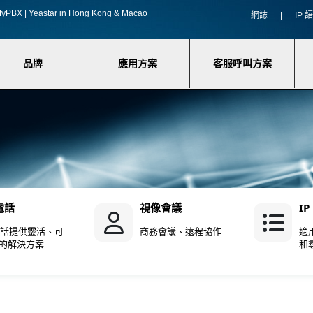
f MyPBX | Yeastar in Hong Kong & Macao
網誌
|
IP
品牌
應用方案
客服呼叫方案
 電話
視像會議
I
 電話提供靈活、可
商務會議、遠程協作
適
的解決方案
和