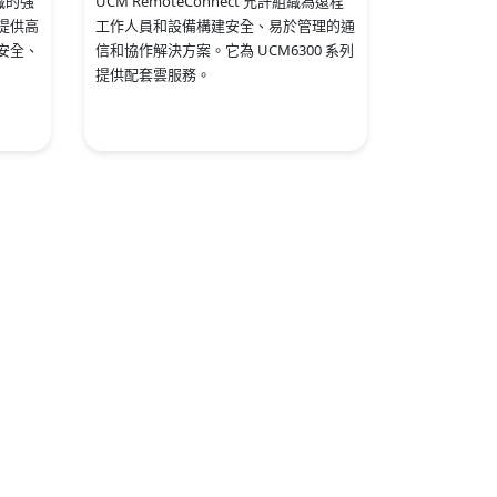
織的強
UCM RemoteConnect 允許組織為遠程
提供高
工作人員和設備構建安全、易於管理的通
安全、
信和協作解決方案。
它為 UCM6300 系列
提供配套雲服務。