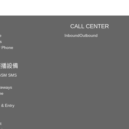
CALL CENTER
e
Inbound
Outbound
s
P Phone
廣播設備
 GSM SMS
teways
ne
 & Entry
t