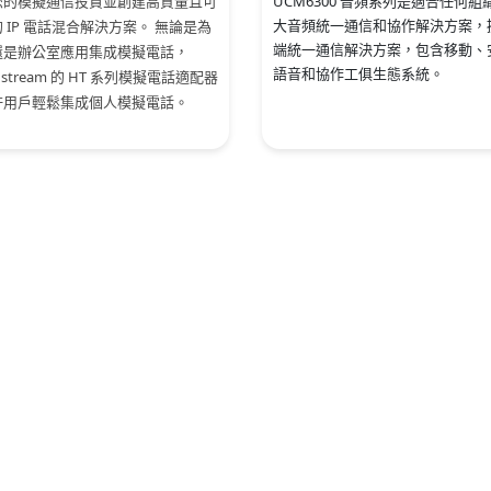
您的模擬通信投資並創建高質量且可
UCM6300 音頻系列是適合任何組
大音頻統一通信和協作解決方案，
 IP 電話混合解決方案。 無論是為
端統一通信解決方案，包含移動、
還是辦公室應用集成模擬電話，
語音和協作工俱生態系統。
ndstream 的 HT 系列模擬電話適配器
許用戶輕鬆集成個人模擬電話。