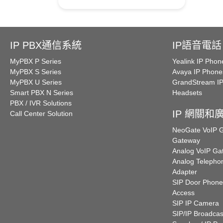
IP PBX通信系統
IP語音電話
MyPBX P Series
Yealink IP Phon
MyPBX S Series
Avaya IP Phone
MyPBX U Series
GrandStream I
Smart PBX N Series
Headsets
PBX / IVR Solutions
IP 網關和
Call Center Solution
NeoGate VoIP
Gateway
Analog VoIP Ga
Analog Telepho
Adapter
SIP Door Phone
Access
SIP IP Camera
SIP/IP Broadcas