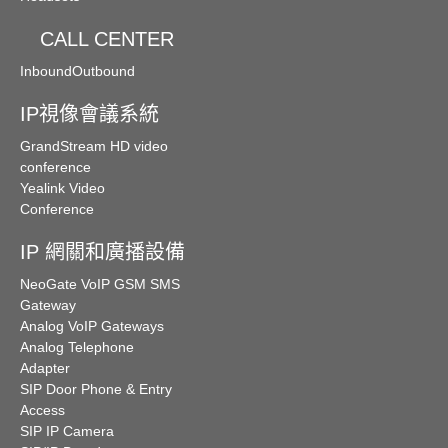
CALL CENTER
Inbound
Outbound
IP視像會議系統
GrandStream HD video
conference
Yealink Video
Conference
IP 網關和廣播設備
NeoGate VoIP GSM SMS
Gateway
Analog VoIP Gateways
Analog Telephone
Adapter
SIP Door Phone & Entry
Access
SIP IP Camera