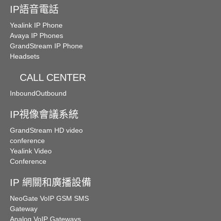
IP語音電話
Yealink IP Phone
Avaya IP Phones
GrandStream IP Phone
Headsets
CALL CENTER
Inbound
Outbound
IP視像會議系統
GrandStream HD video
conference
Yealink Video
Conference
IP 網關和廣播設備
NeoGate VoIP GSM SMS
Gateway
Analog VoIP Gateways